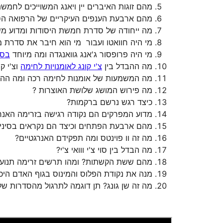
מהם זוגות האיברים יין ויאנג המשוייכים לחמשת
מהם ארבעת הענפים העיקריים של הרפואה הס
מה ייחודה של סדרת חמשת היסודות ומדוע מש
מי היה חוואטו ועבור מי הוא חיבר את סדרת
מי היה פרופסור ג'אנג גוואנגדה ומה מיוחד
בסד
מה ההבדל בין
צ'י קונג לאומנויות לחימה
וצ'י קו
מה המשמעות של אומנות לחימה רכה ומה ההבדל 
מה פירוש המושג שלושת האוצרות ?
כיצד רגש נרשם ברקמות?
מדוע המפרקים הם נקודה רגישה בזרימה האנר
מהם ארבעת הפתחים וכיצד הם נקראים בסיני
מה זה וו פוינטס ומה תפקידם האנרגטיים?
מה הבדל בין סוי צ'י ווואי צ'י?
מהם ששת הקשתות? ומהו תרשים זרימה תנועתי
מנה את נקודת הפלוס והמינוס בגוף האדם היכן
מה זה שן גונג? תן דוגמה לתרגול מהסדרות ש