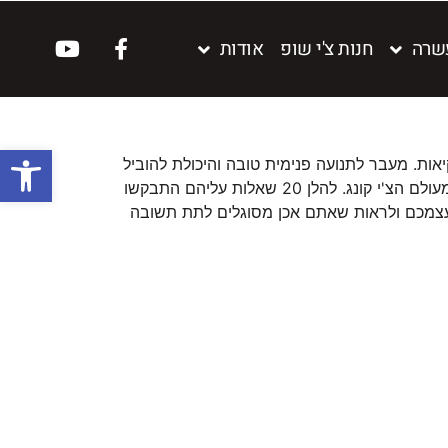
שרה
חנות צ'י שופ
אודות
פתח סרגל
יאות. מעבר לתנועה פנימית טובה והיכולת להוביל
וכמובן להכיר ולדעת להסביר מושגי יסוד מעולם הצ'י קונג. להלן 20 שאלות עליהם התבקשו
ת עצמכם ולראות שאתם אכן מסוגלים לתת תשובה