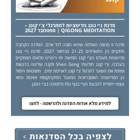
סדנת ניי גונג מדיטציות למתרגלי צ'י קונג –
QIGONG MEDITATION | ספטמבר 2027
סדנה זו מהווה השלמה שהיא חובה לכל אדם. הסדנה הקרובה
תתקיים בין התאריכים 21-25 פברואר 2027. סדנת ניי גונג
מדיטציות מעולם הצ'י קונג חמישה ימי ריטריט מלאים המתקיים
בערבה. צ'י קונג תודעתי Shen Gong מקנה שליטה ברגשות
ופותח את השער לתרגול צ'י קונג לאריכות ימים. מיומנויות היסוד
הן המדיטציה האמבריונית המעגל המיקרוקוסמי ושיטת עיסוי
עצמי ייחודית להנעת הצ'י בגוף כולו ולתמיכה בצ'י המגן.
למידע מלא אודות הסדנה ולהרשמה - לחצו