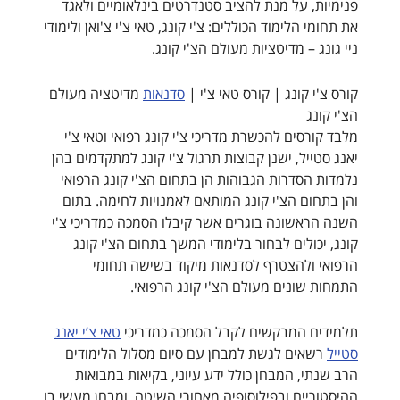
פנימיות, על מנת להציב סטנדרטים בינלאומיים ולאגד
את תחומי הלימוד הכוללים: צ'י קונג, טאי צ'י צ'ואן ולימודי
ניי גונג – מדיטציות מעולם הצ'י קונג.
קורס צ'י קונג | קורס טאי צ'י |
סדנאות
מדיטציה מעולם
הצ'י קונג
מלבד קורסים להכשרת מדריכי צ'י קונג רפואי וטאי צ'י
יאנג סטייל, ישנן קבוצות תרגול צ'י קונג למתקדמים בהן
נלמדות הסדרות הגבוהות הן בתחום הצ'י קונג הרפואי
והן בתחום הצ'י קונג המותאם לאמנויות לחימה. בתום
השנה הראשונה בוגרים אשר קיבלו הסמכה כמדריכי צ'י
קונג, יכולים לבחור בלימודי המשך בתחום הצ'י קונג
הרפואי ולהצטרף לסדנאות מיקוד בשישה תחומי
התמחות שונים מעולם הצ'י קונג הרפואי.
תלמידים המבקשים לקבל הסמכה כמדריכי
טאי צ’י יאנג
סטייל
רשאים לגשת למבחן עם סיום מסלול הלימודים
הרב שנתי, המבחן כולל ידע עיוני, בקיאות במבואות
ההיסטוריים ובפילוסופיה מאחורי השיטה, ומבחן מעשי בו