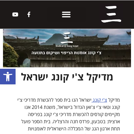
קורס טאי צ'י
קורס צ'י קונג
סדנאות צ'י קונג
צ'י קונג לימודי המשך
חומרי העשרה
פתח סרגל
מדיקל צ'י קונג ישראל
מדיקל
צ'י קונג
ישראל הנו בית ספר להכשרת מדריכי צ'י
קונג וטאי צ'י צ'ואן הגדול בישראל, משנת 2014 אנו
מקיימים קורסים להכשרת מדריכי צ'י קונג בפריסה
ארצית: בטבעון, פרדס חנה והרצליה. בית הספר פועל
תחת ארגון הגג של המכללה הישראלית לאומנויות