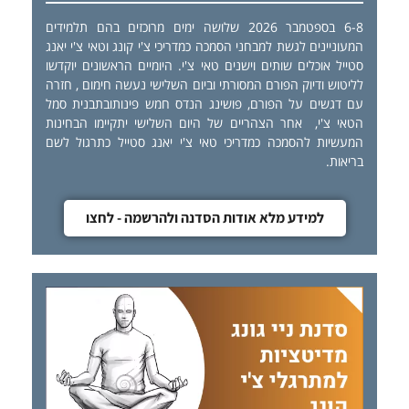
6-8 בספטמבר 2026 שלושה ימים מרוכזים בהם תלמידים
המעוניינים לגשת למבחני הסמכה כמדריכי צ'י קונג וטאי צ'י יאנג
סטייל אוכלים שותים וישנים טאי צ'י. היומיים הראשונים יוקדשו
לליטוש ודיוק הפורם המסורתי וביום השלישי נעשה חימום , חזרה
עם דגשים על הפורם, פושינג הנדס חמש פינותובתבנית סמל
הטאי צ'י, אחר הצהריים של היום השלישי יתקיימו הבחינות
המעשיות להסמכה כמדריכי טאי צ'י יאנג סטייל כתרגול לשם
בריאות.
למידע מלא אודות הסדנה ולהרשמה - לחצו