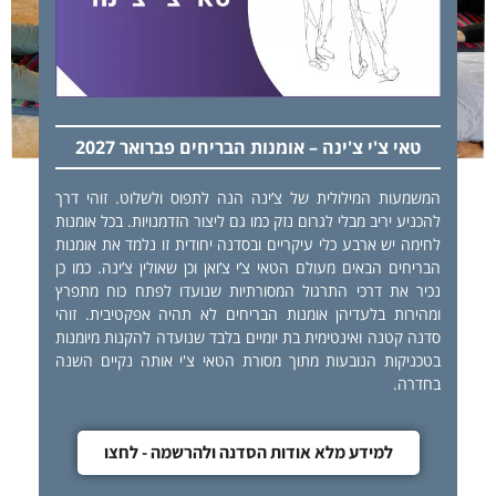
טאי צ'י צ'ינה – אומנות הבריחים פברואר 2027
המשמעות המילולית של צ’ינה הנה לתפוס ולשלוט. זוהי דרך
להכניע יריב מבלי לגרום נזק כמו גם ליצור הזדמנויות. בכל אומנות
לחימה יש ארבע כלי עיקריים ובסדנה יחודית זו נלמד את אומנות
הבריחים הבאים מעולם הטאי צ’י צ’ואן וכן שאולין צ’ינה. כמו כן
נכיר את דרכי התרגול המסורתיות שנועדו לפתח כוח מתפרץ
ומהירות בלעדיהן אומנות הבריחים לא תהיה אפקטיבית. זוהי
סדנה קטנה ואינטימית בת יומיים בלבד שנועדה להקנות מיומנות
בטכניקות הנובעות מתוך מסורת הטאי צ'י אותה נקיים השנה
בחדרה.
למידע מלא אודות הסדנה ולהרשמה - לחצו