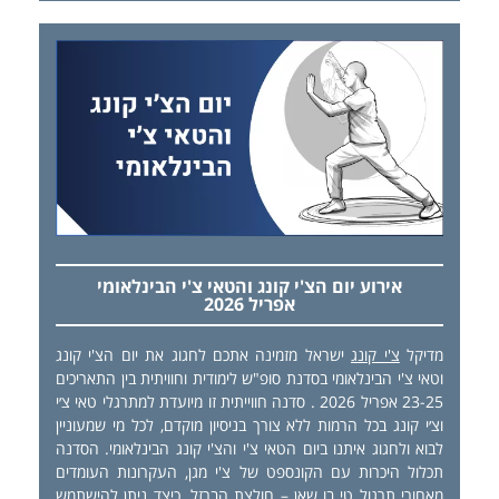
אירוע יום הצ'י קונג והטאי צ'י הבינלאומי
אפריל 2026
מדיקל
צ'י קונג
ישראל מזמינה אתכם לחגוג את יום הצ'י קונג
וטאי צ'י הבינלאומי בסדנת סופ"ש לימודית וחוויתית בין התאריכים
23-25 אפריל 2026 . סדנה חווייתית זו מיועדת למתרגלי טאי צ׳י
וצ׳י קונג בכל הרמות ללא צורך בניסיון מוקדם, לכל מי שמעוניין
לבוא ולחגוג איתנו ביום הטאי צ'י והצ'י קונג הבינלאומי. הסדנה
תכלול היכרות עם הקונספט של צ'י מגן, העקרונות העומדים
מאחורי תרגול טי בו שאן – חולצת הברזל. כיצד ניתן להישתמש